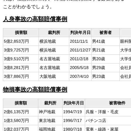
ことがわかるでしょう。
人身事故の高額賠償事例
損害額
裁判所
判決年月日
被害者
5億2,853万円
横浜地裁
2011/11/1
男41歳
眼科
3億9,725万円
横浜地裁
2011/12/27
男21歳
大学
3億9,510万円
名古屋地裁
2011/2/18
男20歳
大学
3億8,281万円
名古屋地裁
2005/5/18
男29歳
会社
3億7,886万円
大阪地裁
2007/4/10
男23歳
会社
物損事故の高額賠償事例
損害額
裁判所
判決年月日
被害物件
2億6,135万円
神戸地裁
1994/7/19
呉服・洋服・毛皮
1億3,580万円
東京地裁
1996/7/17
パチンコ店
1億2,037万円
福岡地裁
1980/7/18
電車・線路・家屋