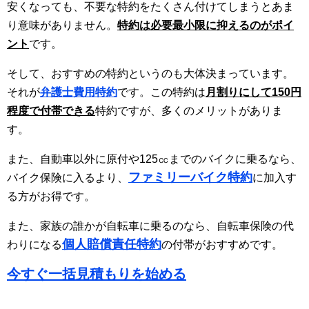
安くなっても、不要な特約をたくさん付けてしまうとあま
り意味がありません。
特約は必要最小限に抑えるのがポイ
ント
です。
そして、おすすめの特約というのも大体決まっています。
それが
弁護士費用特約
です。この特約は
月割りにして150円
程度で付帯できる
特約ですが、多くのメリットがありま
す。
また、自動車以外に原付や125㏄までのバイクに乗るなら、
ファミリーバイク特約
バイク保険に入るより、
に加入す
る方がお得です。
また、家族の誰かが自転車に乗るのなら、自転車保険の代
個人賠償責任特約
わりになる
の付帯がおすすめです。
今すぐ一括見積もりを始める