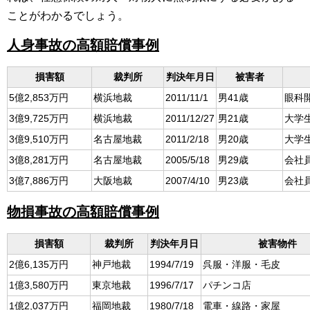
ことがわかるでしょう。
人身事故の高額賠償事例
損害額
裁判所
判決年月日
被害者
5億2,853万円
横浜地裁
2011/11/1
男41歳
眼科
3億9,725万円
横浜地裁
2011/12/27
男21歳
大学
3億9,510万円
名古屋地裁
2011/2/18
男20歳
大学
3億8,281万円
名古屋地裁
2005/5/18
男29歳
会社
3億7,886万円
大阪地裁
2007/4/10
男23歳
会社
物損事故の高額賠償事例
損害額
裁判所
判決年月日
被害物件
2億6,135万円
神戸地裁
1994/7/19
呉服・洋服・毛皮
1億3,580万円
東京地裁
1996/7/17
パチンコ店
1億2,037万円
福岡地裁
1980/7/18
電車・線路・家屋