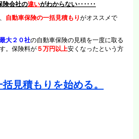
保険会社の
違い
がわからない‥‥‥
、
自動車保険の一括見積もり
がオススメで
最大２０社
の自動車保険の見積を一度に取る
す。
保険料が
５万円以上
安くなった
という方
一括見積もりを始める。