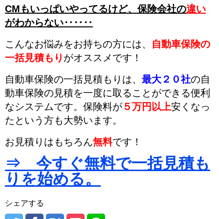
CMもいっぱいやってるけど、
保険会社の
違い
がわからない‥‥‥
こんなお悩みをお持ちの方には、
自動車保険の
一括見積もり
がオススメです！
自動車保険の一括見積もりは、
最大２０社
の自
動車保険の見積を一度に取ることができる便利
なシステムです。
保険料が
５万円以上
安くなっ
た
という方も大勢います。
お見積りはもちろん
無料
です！
⇒ 今すぐ無料で一括見積も
りを始める。
シェアする