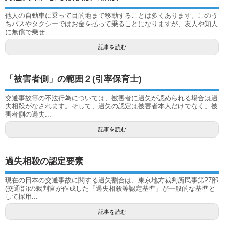
他人の自動車に乗って目的地まで移動することは多くあります。このう
ちバスやタクシーではお金を払って乗ることになりますが、友人や知人
に無償で乗せ...
記事を読む
「被害者側」の範囲２(引率保育士)
交通事故等の不法行為については、被害者に過失が認められる場合は過
失相殺がなされます。そして、過失の認定は被害者本人だけでなく、被
害者側の過失...
記事を読む
過失相殺の認定要素
現在の日本の交通事故に関する過失割合は、東京地方裁判所民事第27部
(交通部)の裁判官が作成した「過失相殺等認定基準」が一般的な基準と
して採用...
記事を読む