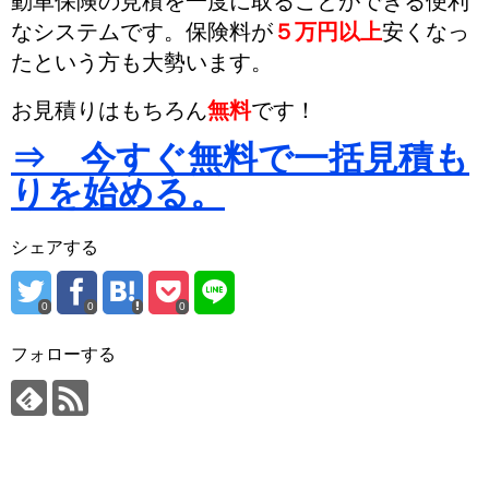
動車保険の見積を一度に取ることができる便利
なシステムです。
保険料が
５万円以上
安くなっ
た
という方も大勢います。
お見積りはもちろん
無料
です！
⇒ 今すぐ無料で一括見積も
りを始める。
シェアする
0
0
0
フォローする