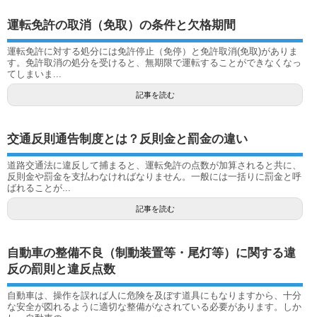
運転免許の取消（免取）の条件と欠格期間
運転免許に対する処分には免許停止（免停）と免許取消(免取)がありま
す。免許取消の処分を受けると、無期限で運転することができなくなっ
てしまいま...
記事を読む
交通反則通告制度とは？反則金と罰金の違い
道路交通法に違反して捕まると、運転免許の点数が加算されると共に、
反則金や罰金を支払わなければなりません。一般には一括りに罰金と呼
ばれることが...
記事を読む
自動車の整備不良（制動装置等・尾灯等）に関する違
反の罰則と違反点数
自動車は、操作を誤れば人に危険を及ぼす道具にもなりますから、十分
な安全が図れるように適切な整備がなされている必要があります。しか