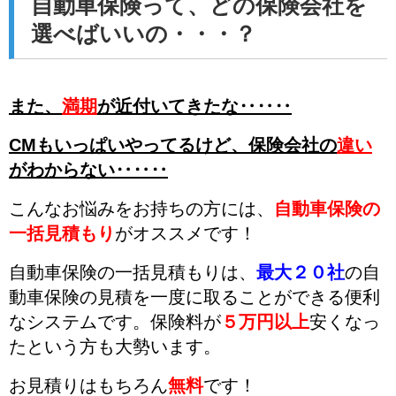
自動車保険って、どの保険会社を
選べばいいの・・・？
また、
満期
が近付いてきたな‥‥‥
CMもいっぱいやってるけど、
保険会社の
違い
がわからない‥‥‥
こんなお悩みをお持ちの方には、
自動車保険の
一括見積もり
がオススメです！
自動車保険の一括見積もりは、
最大２０社
の自
動車保険の見積を一度に取ることができる便利
なシステムです。
保険料が
５万円以上
安くなっ
た
という方も大勢います。
お見積りはもちろん
無料
です！