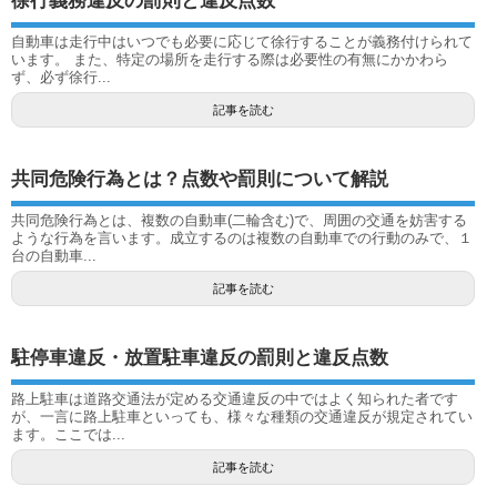
徐行義務違反の罰則と違反点数
自動車は走行中はいつでも必要に応じて徐行することが義務付けられて
います。 また、特定の場所を走行する際は必要性の有無にかかわら
ず、必ず徐行...
記事を読む
共同危険行為とは？点数や罰則について解説
共同危険行為とは、複数の自動車(二輪含む)で、周囲の交通を妨害する
ような行為を言います。成立するのは複数の自動車での行動のみで、１
台の自動車...
記事を読む
駐停車違反・放置駐車違反の罰則と違反点数
路上駐車は道路交通法が定める交通違反の中ではよく知られた者です
が、一言に路上駐車といっても、様々な種類の交通違反が規定されてい
ます。ここでは...
記事を読む