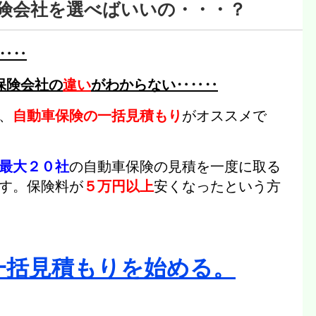
険会社を選べばいいの・・・？
‥‥
保険会社の
違い
がわからない‥‥‥
、
自動車保険の一括見積もり
がオススメで
最大２０社
の自動車保険の見積を一度に取る
す。
保険料が
５万円以上
安くなった
という方
一括見積もりを始める。