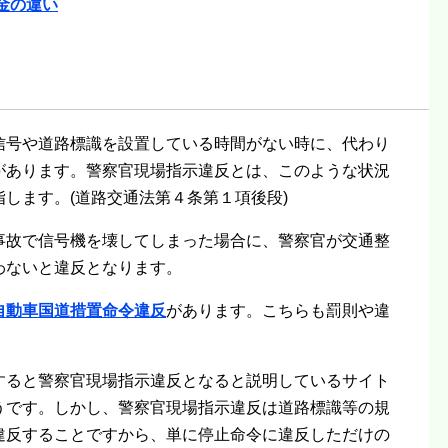
金の違い
信号や道路標識を設置している時間がない時に、代わり
があります。警察官現場指示違反とは、このような状況
します。(道路交通法第４条第１項後段)
事故で信号機を壊してしまった場合に、警察官が交通整
わないと違反となります。
自動車国道措置命令違反
があります。こちらも罰則や違
すると警察官現場指示違反となると説明しているサイト
うです。しかし、警察官現場指示違反は道路標識等の規
違反することですから、単に停止命令に違反しただけの