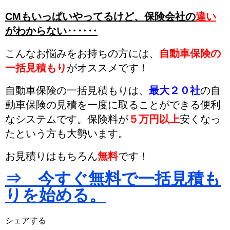
CMもいっぱいやってるけど、
保険会社の
違い
がわからない‥‥‥
こんなお悩みをお持ちの方には、
自動車保険の
一括見積もり
がオススメです！
自動車保険の一括見積もりは、
最大２０社
の自
動車保険の見積を一度に取ることができる便利
なシステムです。
保険料が
５万円以上
安くなっ
た
という方も大勢います。
お見積りはもちろん
無料
です！
⇒ 今すぐ無料で一括見積も
りを始める。
シェアする