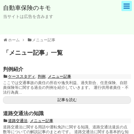
自動車保険のキモ
当サイトは広告を含みます
ホーム
メニュー記事
「
メニュー記事
」
一覧
判例紹介
ケーススタディ
,
判例
,
メニュー記事
ここでは交通事故の責任の所在や逸失利益、過失割合、任意保険、自賠
責保険等に関する過去の判例を紹介していきます。 運行供用者責任・不
法行為責...
記事を読む
道路交通法の知識
道路交通法
,
メニュー記事
道路交通法に関する用語や運転免許に関する知識、道路交通法違反の点
数等についての解説記事のまとめです。 道路交通法に関する基本的な知