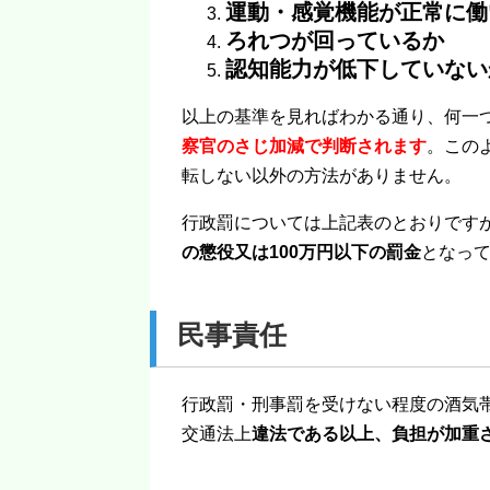
運動・感覚機能が正常に働
ろれつが回っているか
認知能力が低下していない
以上の基準を見ればわかる通り、何一
察官のさじ加減で判断されます
。この
転しない以外の方法がありません。
行政罰については上記表のとおりです
の懲役又は100万円以下の罰金
となっ
民事責任
行政罰・刑事罰を受けない程度の酒気
交通法上
違法である以上、負担が加重