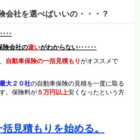
険会社を選べばいいの・・・？
‥‥
保険会社の
違い
がわからない‥‥‥
、
自動車保険の一括見積もり
がオススメで
最大２０社
の自動車保険の見積を一度に取る
す。
保険料が
５万円以上
安くなった
という方
一括見積もりを始める。