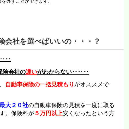
償を外すことができます。
険会社を選べばいいの・・・？
‥‥
保険会社の
違い
がわからない‥‥‥
、
自動車保険の一括見積もり
がオススメで
最大２０社
の自動車保険の見積を一度に取る
す。
保険料が
５万円以上
安くなった
という方