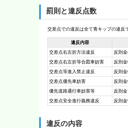
罰則と違反点数
交差点での違反は全て青キップの違反
違反内容
交差点右左折方法違反
反則金4
交差点右左折等合図車妨害
反則金6
交差点等進入禁止違反
反則金6
交差点優先車妨害
反則金6
優先道路通行車妨害等
反則金7
交差点安全進行義務違反
反則金9
違反の内容