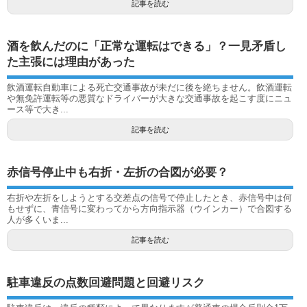
記事を読む
酒を飲んだのに「正常な運転はできる」？一見矛盾し
た主張には理由があった
飲酒運転自動車による死亡交通事故が未だに後を絶ちません。飲酒運転
や無免許運転等の悪質なドライバーが大きな交通事故を起こす度にニュ
ース等で大き...
記事を読む
赤信号停止中も右折・左折の合図が必要？
右折や左折をしようとする交差点の信号で停止したとき、赤信号中は何
もせずに、青信号に変わってから方向指示器（ウインカー）で合図する
人が多くいま...
記事を読む
駐車違反の点数回避問題と回避リスク