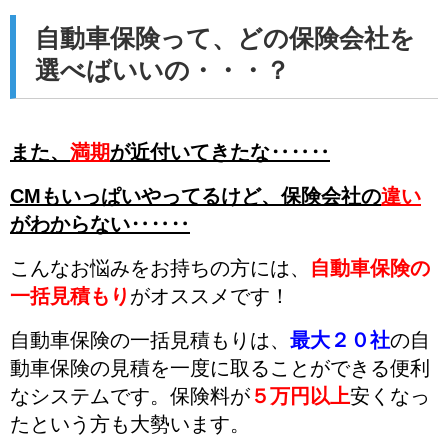
自動車保険って、どの保険会社を
選べばいいの・・・？
また、
満期
が近付いてきたな‥‥‥
CMもいっぱいやってるけど、
保険会社の
違い
がわからない‥‥‥
こんなお悩みをお持ちの方には、
自動車保険の
一括見積もり
がオススメです！
自動車保険の一括見積もりは、
最大２０社
の自
動車保険の見積を一度に取ることができる便利
なシステムです。
保険料が
５万円以上
安くなっ
た
という方も大勢います。