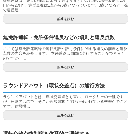
駐車違反は、違反の種類によって異なりますが普通車の場合反則金1万
円から2万円、違反点数は1点から3点となっています。3点となると一発
で違反運...
記事を読む
無免許運転・免許条件違反などの罰則と違反点数
ここでは無免許運転等の運転免許や許可条件に関する違反の罰則と違反
点数の内容を紹介します。 本来道路は自由に走行することができるも
のですが、...
記事を読む
ラウンドアバウト（環状交差点）の通行方法
ラウンドアバウトとは、環状交差点とも言い、ロータリーの一種です
が、円形のもので、そこから放射状に道路が分かれている交差点のこと
です。信号機は...
記事を読む
運転免許点数制度を体系的に理解する