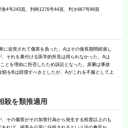
巻4号243頁、判時1276号44頁、判タ667号99頁
車に追突されて傷害を負った。Aはその後長期間経過し
が、それを裏付ける医学的所見は得られなかった。Aは
いことを理由に拒否したため訴訟となった。原審は事故
金額をBは賠償すべきとしたが、Aがこれを不服として上
相殺を類推適用
が、その傷害がその加害行為から発生する程度以上のも
であれば、損害を公平に分担されるという法の趣旨か