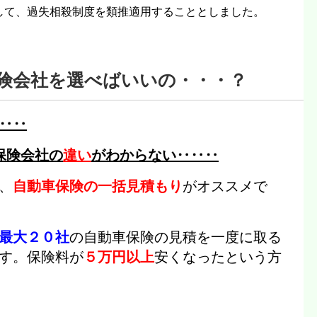
して、過失相殺制度を類推適用することとしました。
険会社を選べばいいの・・・？
‥‥
保険会社の
違い
がわからない‥‥‥
、
自動車保険の一括見積もり
がオススメで
最大２０社
の自動車保険の見積を一度に取る
す。
保険料が
５万円以上
安くなった
という方