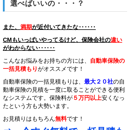
選べばいいの・・・？
また、
満期
が近付いてきたな‥‥‥
CMもいっぱいやってるけど、
保険会社の
違い
がわからない‥‥‥
こんなお悩みをお持ちの方には、
自動車保険の
一括見積もり
がオススメです！
自動車保険の一括見積もりは、
最大２０社
の自
動車保険の見積を一度に取ることができる便利
なシステムです。
保険料が
５万円以上
安くなっ
た
という方も大勢います。
お見積りはもちろん
無料
です！