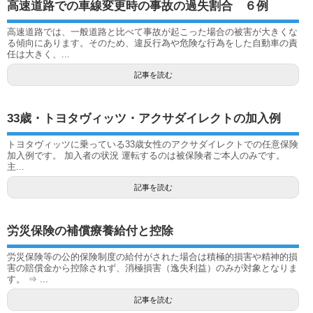
高速道路での車線変更時の事故の過失割合 ６例
高速道路では、一般道路と比べて事故が起こった場合の被害が大きくな
る傾向にあります。そのため、違反行為や危険な行為をした自動車の責
任は大きく、...
記事を読む
33歳・トヨタヴィッツ・アクサダイレクトの加入例
トヨタヴィッツに乗っている33歳女性のアクサダイレクトでの任意保険
加入例です。 加入者の状況 運転するのは被保険者ご本人のみです。
主...
記事を読む
労災保険の補償療養給付と控除
労災保険等の公的保険制度の給付がされた場合は積極的損害や精神的損
害の賠償金から控除されず、消極損害（逸失利益）のみが対象となりま
す。 ⇒ ...
記事を読む