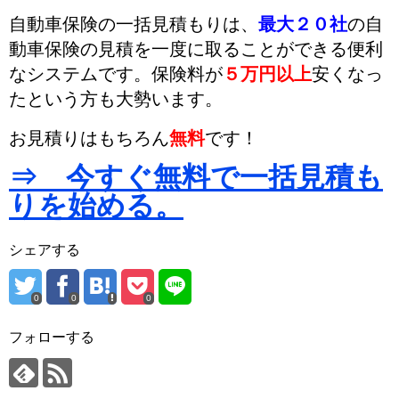
自動車保険の一括見積もりは、
最大２０社
の自
動車保険の見積を一度に取ることができる便利
なシステムです。
保険料が
５万円以上
安くなっ
た
という方も大勢います。
お見積りはもちろん
無料
です！
⇒ 今すぐ無料で一括見積も
りを始める。
シェアする
0
0
0
フォローする