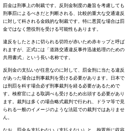
罰金は刑事上の制裁です。反則金制度の趣旨を考慮しても
刑事罰によるべきだと判断される、比較的重大な交通違反
に対して科される金銭的な制裁です。特に悪質な場合は罰
金ではなく懲役刑を受ける可能性もあります。
違反をしたときに切られる切符が赤いため赤キップと呼ば
れますが、正式には「道路交通違反事件迅速処理のための
共用書式」という長い名称です。
反則金の支払いが任意なのに対して、罰金刑に当たる違反
があった場合は刑事裁判を受ける必要があります。日本で
は刑罰を科す場合必ず刑事裁判を経る必要があるためで
す。検察官による取調べも受けるため出頭する必要があり
ます。裁判は多くの場合略式裁判で行われ、ドラマ等で見
られる一般のイメージのような法廷での裁判ではありませ
ん。
なお、罰金を支払わない（支払えない）と、拘置所に収容