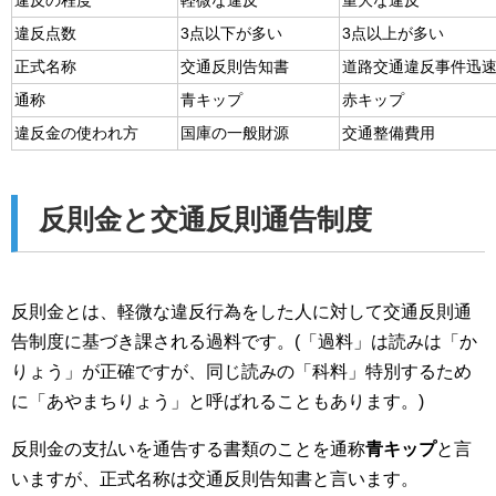
違反の程度
軽微な違反
重大な違反
違反点数
3点以下が多い
3点以上が多い
正式名称
交通反則告知書
道路交通違反事件迅
通称
青キップ
赤キップ
違反金の使われ方
国庫の一般財源
交通整備費用
反則金と交通反則通告制度
反則金とは、軽微な違反行為をした人に対して交通反則通
告制度に基づき課される過料です。(「過料」は読みは「か
りょう」が正確ですが、同じ読みの「科料」特別するため
に「あやまちりょう」と呼ばれることもあります。)
反則金の支払いを通告する書類のことを通称
青キップ
と言
いますが、正式名称は交通反則告知書と言います。