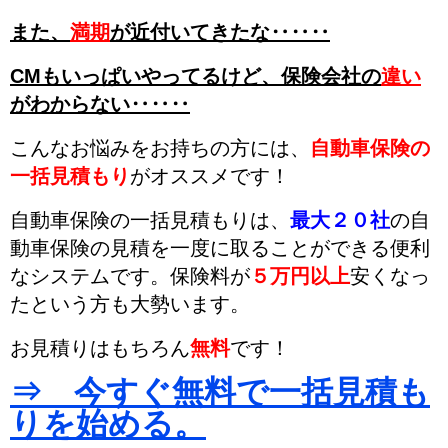
また、
満期
が近付いてきたな‥‥‥
CMもいっぱいやってるけど、
保険会社の
違い
がわからない‥‥‥
こんなお悩みをお持ちの方には、
自動車保険の
一括見積もり
がオススメです！
自動車保険の一括見積もりは、
最大２０社
の自
動車保険の見積を一度に取ることができる便利
なシステムです。
保険料が
５万円以上
安くなっ
た
という方も大勢います。
お見積りはもちろん
無料
です！
⇒ 今すぐ無料で一括見積も
りを始める。