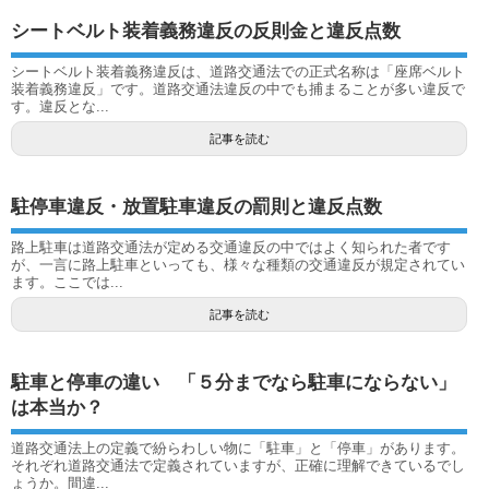
シートベルト装着義務違反の反則金と違反点数
シートベルト装着義務違反は、道路交通法での正式名称は「座席ベルト
装着義務違反」です。道路交通法違反の中でも捕まることが多い違反で
す。違反とな...
記事を読む
駐停車違反・放置駐車違反の罰則と違反点数
路上駐車は道路交通法が定める交通違反の中ではよく知られた者です
が、一言に路上駐車といっても、様々な種類の交通違反が規定されてい
ます。ここでは...
記事を読む
駐車と停車の違い 「５分までなら駐車にならない」
は本当か？
道路交通法上の定義で紛らわしい物に「駐車」と「停車」があります。
それぞれ道路交通法で定義されていますが、正確に理解できているでし
ょうか。間違...