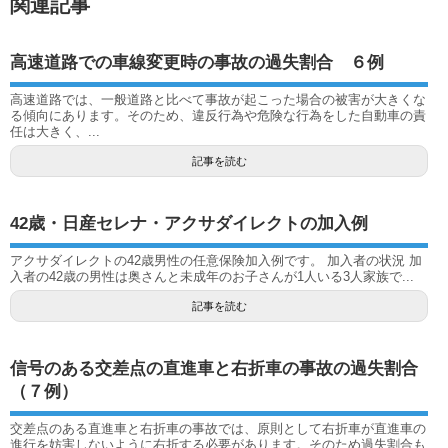
関連記事
高速道路での車線変更時の事故の過失割合 ６例
高速道路では、一般道路と比べて事故が起こった場合の被害が大きくな
る傾向にあります。そのため、違反行為や危険な行為をした自動車の責
任は大きく、...
記事を読む
42歳・日産セレナ・アクサダイレクトの加入例
アクサダイレクトの42歳男性の任意保険加入例です。 加入者の状況 加
入者の42歳の男性は奥さんと未成年のお子さんが1人いる3人家族で...
記事を読む
信号のある交差点の直進車と右折車の事故の過失割合
（７例）
交差点のある直進車と右折車の事故では、原則として右折車が直進車の
進行を妨害しないように右折する必要があります。そのため過失割合も