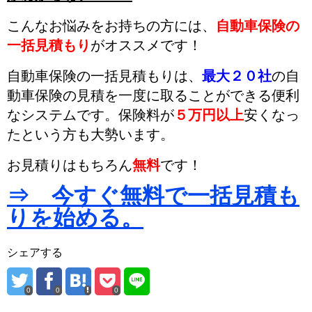
こんなお悩みをお持ちの方には、
自動車保険の
一括見積もり
がオススメです！
自動車保険の一括見積もりは、
最大２０社
の自
動車保険の見積を一度に取ることができる便利
なシステムです。
保険料が
５万円以上
安くなっ
た
という方も大勢います。
お見積りはもちろん
無料
です！
⇒ 今すぐ無料で一括見積も
りを始める。
シェアする
0
0
0