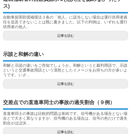
ス)
自動車損害賠償補償法３条の「他人」に該当しない場合は運行供用者責
任を追及できないことは既に書きました。以下の判例は、いずれも運行
供用者の他人...
記事を読む
示談と和解の違い
和解と示談の違いをご存知でしょうか。和解というと裁判用語で、示談
というと交通事故用語という漠然としたイメージをお持ちの方が多いよ
うです。いざ...
記事を読む
交差点での直進車同士の事故の過失割合（９例）
直進車同士の事故は比較的問題は単純です。信号機がある場合とない場
合とで大きく異なりますが、信号機のある場合は、信号の色だけで過失
割合がほぼ決...
記事を読む